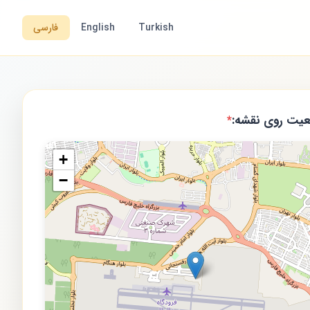
Turkish
English
فارسی
یت روی نقشه:
*
+
−